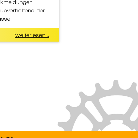
ückmeldungen
hubverhaltens der
asse
Weiterlesen...