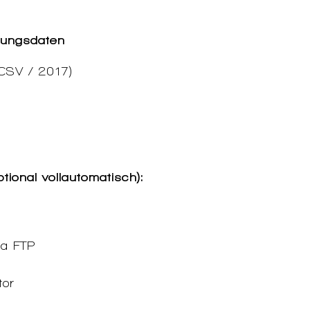
tungsdaten
CSV / 2017)
ptional vollautomatisch):
ia FTP
or