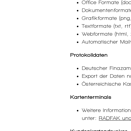
Office Formate (doc,
Dokumentenformate 
Grafikformate (png,
Textformate (txt, rtf
Webformate (html, 
Automatischer Mai
Protokolldaten
Deutscher Finazam
Export der Daten 
Österreichische K
Kartenterminals
Weitere Informati
unter:
RADFAK und 