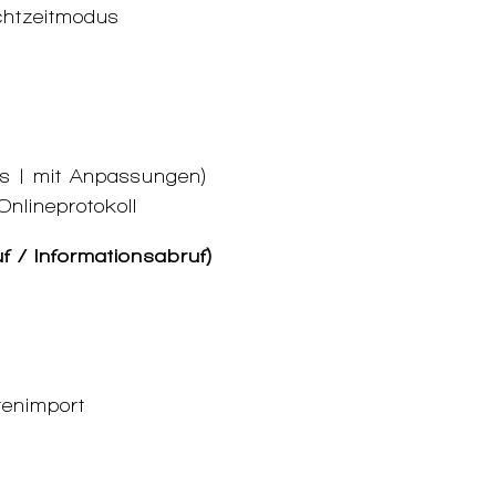
chtzeitmodus
xls | mit Anpassungen)
Onlineprotokoll
f / Informationsabruf)
enimport