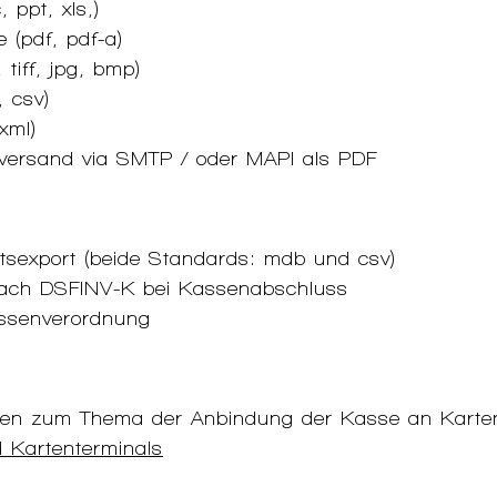
 ppt, xls,)
(pdf, pdf-a)
 tiff, jpg, bmp)
, csv)
xml)
lversand via SMTP / oder MAPI als PDF
tsexport (beide Standards: mdb und csv)
nach DSFINV-K bei Kassenabschluss
assenverordnung
onen zum Thema der Anbindung der Kasse an Karten
Kartenterminals