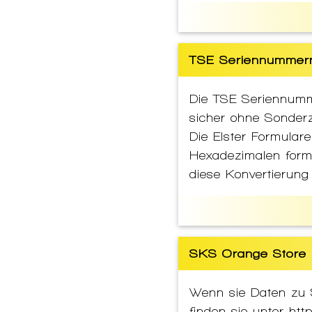
TSE Seriennummern
Die TSE Seriennumm
sicher ohne Sonder
Die Elster Formula
Hexadezimalen form
diese Konvertierung
SKS Orange Store 
Wenn sie Daten zu 
finden sie unter ht