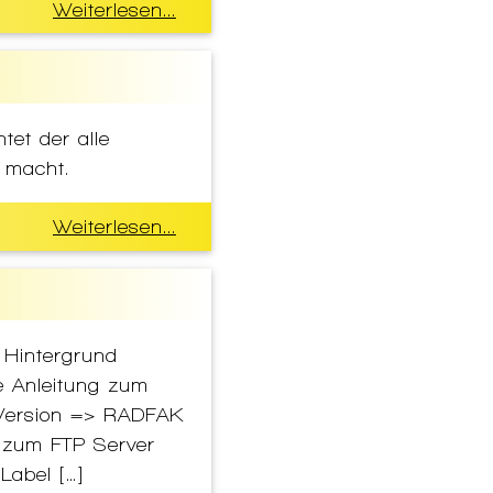
Weiterlesen...
et der alle
 macht.
Weiterlesen...
 Hintergrund
he Anleitung zum
e Version => RADFAK
 zum FTP Server
Label […]