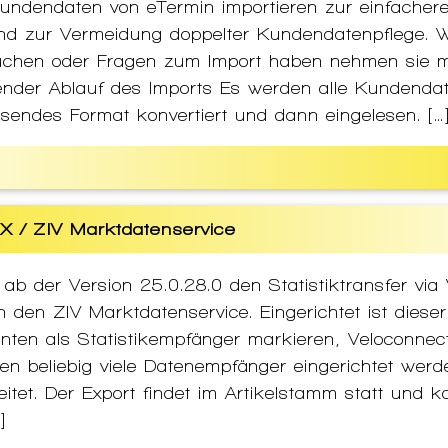
ndendaten von eTermin importieren zur einfacher
nd zur Vermeidung doppelter Kundendatenpflege. We
auchen oder Fragen zum Import haben nehmen sie m
ender Ablauf des Imports Es werden alle Kundenda
ssendes Format konvertiert und dann eingelesen. […
X / ZIV Marktdatenservice
ab der Version 25.0.28.0 den Statistiktransfer via
 den ZIV Marktdatenservice. Eingerichtet ist dieser
nten als Statistikempfänger markieren, Veloconnec
nnen beliebig viele Datenempfänger eingerichtet wer
eitet. Der Export findet im Artikelstamm statt und k
]