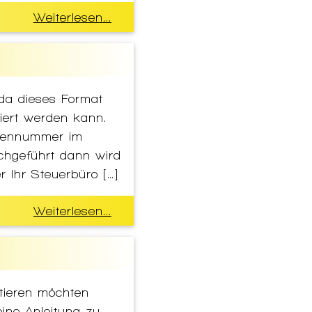
Weiterlesen...
da dieses Format
iert werden kann.
riennummer im
chgeführt dann wird
r Ihr Steuerbüro […]
Weiterlesen...
tieren möchten
ine Anleitung zu