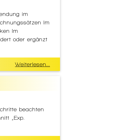
wendung im
rechnungssätzen Im
cken Im
dert oder ergänzt
Weiterlesen...
Schritte beachten
itt „Exp.