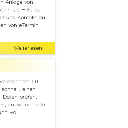
en Anlage von
nn sie Hilfe bei
it uns Kontakt auf.
ten von eTermin
]
Weiterlesen...
 Veloconnect 1.6
 schnell, einen
t Daten prüfen,
den, es werden alle
ann via