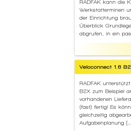
RADFAK kann die Ku
Werkstatterminen u
der Einrichtung br
Überblick Grundleg
abgrufen, in ein pa
Veloconnect 1.6 B2
RADFAK unterstützt 
B2X zum Beispiel an
vorhandenen Liefera
(fast) fertig! Es kö
gleichzeitig abgearb
Aufgabenplanung […